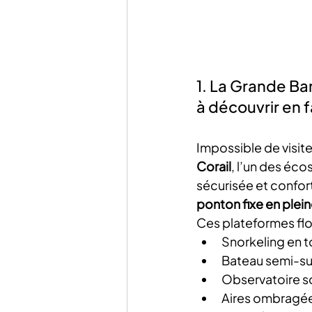
1. La Grande Ba
à découvrir en f
Impossible de visiter
Corail
, l’un des éc
sécurisée et confor
ponton fixe en plei
Ces plateformes flo
Snorkeling en t
Bateau semi-su
Observatoire s
Aires ombragée