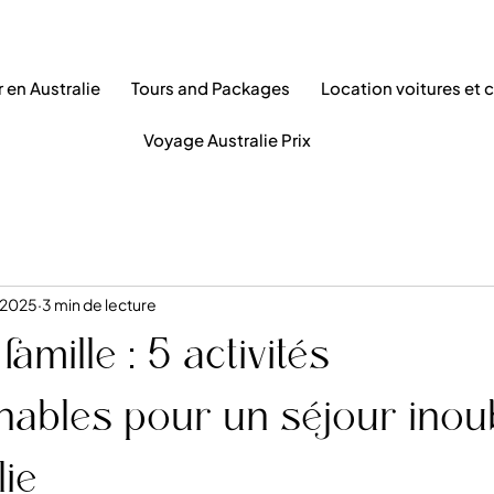
 en Australie
Tours and Packages
Location voitures et
Voyage Australie Prix
n 2025
3 min de lecture
amille : 5 activités
nables pour un séjour inoub
lie