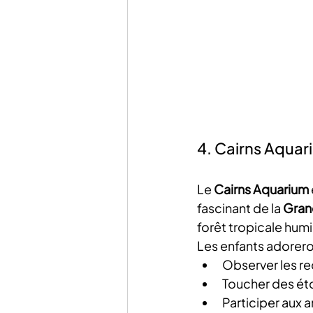
4. Cairns Aquari
Le 
Cairns Aquarium
fascinant de la 
Grand
forêt tropicale hum
Les enfants adorero
Observer les re
Toucher des éto
Participer aux 