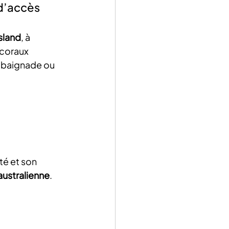
 d’accès
sland
, à 
 coraux 
e baignade ou 
té et son 
australienne
.