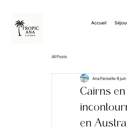
Accueil
Séjour
All Posts
Ana Pariselle
8 jui
Cairns en f
incontour
en Austra