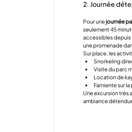
2. Journée déten
Pour une 
journée pa
seulement 45 minute
accessibles depuis 
une promenade dans 
Sur place, les activ
Snorkeling dire
Visite du parc m
Location de ka
Farniente sur la
Une excursion très a
ambiance détendue.