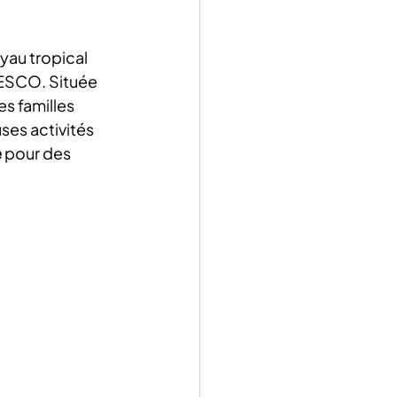
oyau tropical 
NESCO. Située 
s familles 
es activités 
e
 pour des 