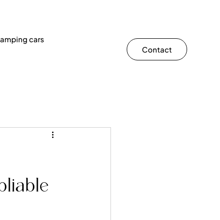
 camping cars
Contact
liable