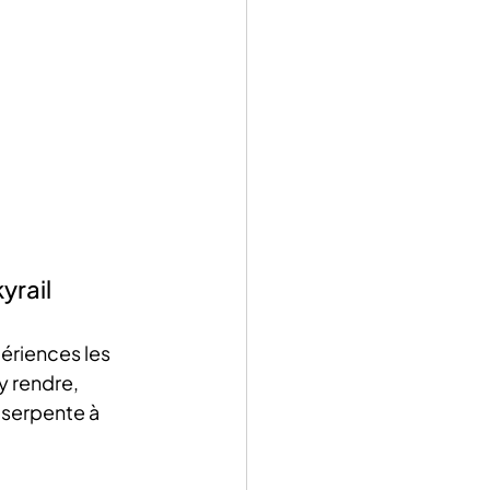
yrail
périences les 
’y rendre, 
i serpente à 