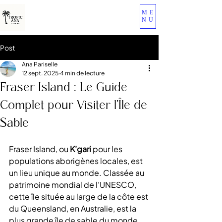
ME
NU
Post
Ana Pariselle
12 sept. 2025
4 min de lecture
Fraser Island : Le Guide
Complet pour Visiter l’Île de
Sable
Fraser Island, ou 
K’gari
 pour les 
populations aborigènes locales, est 
un lieu unique au monde. Classée au 
patrimoine mondial de l’UNESCO, 
cette île située au large de la côte est 
du Queensland, en Australie, est la 
plus grande île de sable du monde, 