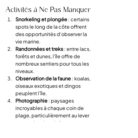
Activités à Ne Pas Manquer
Snorkeling et plongée
 : certains 
spots le long de la côte offrent 
des opportunités d’observer la 
vie marine.
Randonnées et treks
 : entre lacs, 
forêts et dunes, l’île offre de 
nombreux sentiers pour tous les 
niveaux.
Observation de la faune
 : koalas, 
oiseaux exotiques et dingos 
peuplent l’île.
Photographie
 : paysages 
incroyables à chaque coin de 
plage, particulièrement au lever 
et coucher du soleil.
Tours en 4×4
 : découvrez l’île 
avec un guide pour accéder aux 