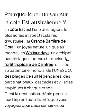
Pourquoi louer un van sur 
la côte Est australienne ?
La 
côte Est
 est l’une des régions les 
plus riches et spectaculaires 
d’Australie :  la 
Grande Barrière de 
Corail
, un joyau naturel unique au 
monde, les 
Whitsundays
, un archipel 
paradisiaque aux eaux turquoise, l
a 
forêt tropicale de Daintree
, classée 
au patrimoine mondial de l’UNESCO, 
des plages de surf légendaires, des 
parcs nationaux, cascades et villages 
atypiques à chaque étape.
C’est la destination idéale pour un 
road trip en toute liberté, que vous 
voyagiez pour deux semaines ou 