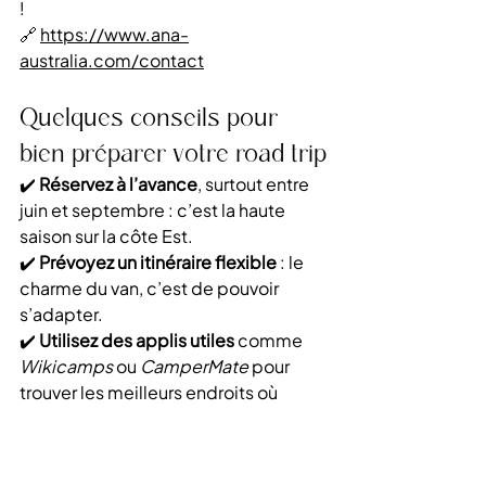
!
🔗 
https://www.ana-
australia.com/contact
Quelques conseils pour 
bien préparer votre road trip
✔️ 
Réservez à l’avance
, surtout entre 
juin et septembre : c’est la haute 
saison sur la côte Est.
✔️ 
Prévoyez un itinéraire flexible
 : le 
charme du van, c’est de pouvoir 
s’adapter.
✔️ 
Utilisez des applis utiles
 comme 
Wikicamps
 ou 
CamperMate
 pour 
trouver les meilleurs endroits où 
dormir.
✔️ 
Respectez les règles locales
 : 
certaines zones interdisent le 