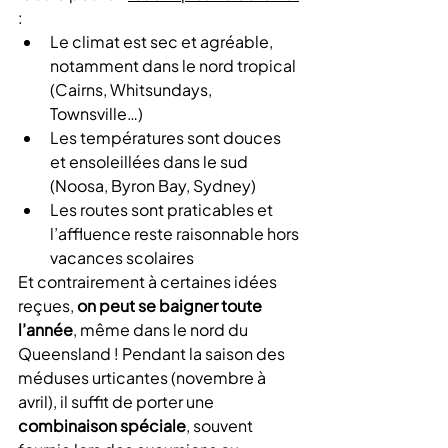
:
Le climat est sec et agréable, 
notamment dans le nord tropical 
(Cairns, Whitsundays, 
Townsville…)
Les températures sont douces 
et ensoleillées dans le sud 
(Noosa, Byron Bay, Sydney)
Les routes sont praticables et 
l’affluence reste raisonnable hors 
vacances scolaires
Et contrairement à certaines idées 
reçues, 
on peut se baigner toute 
l’année
, même dans le nord du 
Queensland ! Pendant la saison des 
méduses urticantes (novembre à 
avril), il suffit de porter une 
combinaison spéciale
, souvent 