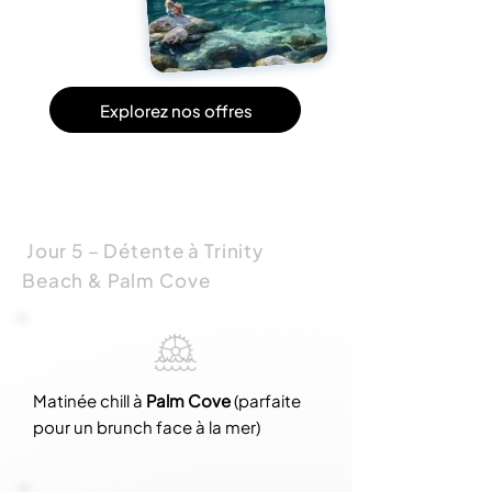
Explorez nos offres
Jour 5 – Détente à Trinity
Beach & Palm Cove
Matinée chill à
Palm Cove
(parfaite
pour un brunch face à la mer)