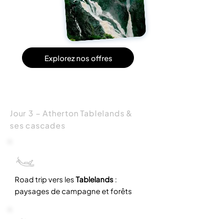
Explorez nos offres
Jour 3 – Atherton Tablelands &
ses cascades
Road trip vers les
Tablelands
:
paysages de campagne et forêts