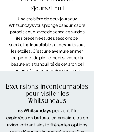
2jours/1 nuit
Une croisière de deux jours aux
Whitsundays vous plonge dans un cadre
paradisiaque, avec des escales sur des
îles préservées, des sessions de
snorkeling inoubliables et des nuits sous
les étoiles. C’est une aventure en mer
qui permet de pleinement savourer la
beauté et la tranquillité de cet archipel
unique. ( Nous contacter pour plus
d'infos sur les différentes croisières).
Excursions incontournables
pour visiter les
Whitsundays
Les Whitsundays
peuvent être
explorées en
bateau
, en
croisière
ou en
avion,
offrant ainsi différentes options
pour découvrir la beauté de ces îles