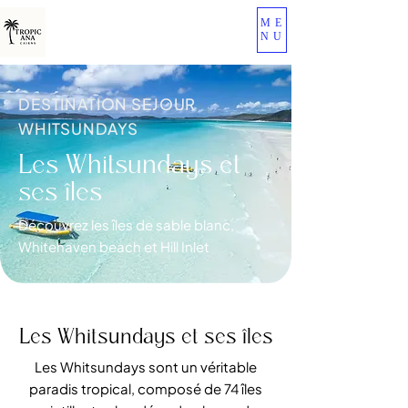
ME
NU
DESTINATION SEJOUR
WHITSUNDAYS
Les Whitsundays et
ses îles
Découvrez les îles de sable blanc,
Whitehaven beach et Hill Inlet
Les Whitsundays et ses îles
Les Whitsundays sont un véritable
paradis tropical, composé de 74 îles