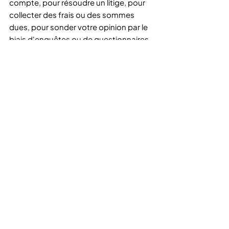
compte, pour résoudre un litige, pour
collecter des frais ou des sommes
dues, pour sonder votre opinion par le
biais d'enquêtes ou de questionnaires,
pour envoyer des mises à jour sur notre
société, ou si nécessaire pour vous
contacter afin de faire respecter notre
contrat d'utilisation, les lois nationales
applicables, et tout accord que nous
pourrions avoir avec vous. À ces fins,
nous pouvons vous contacter par
courrier électronique, téléphone,
messages textuels et courrier postal.
Si vous ne souhaitez plus que nous
traitions vos données, veuillez nous
contacter à [votre adresse e-mail] ou
nous envoyer un courrier à [votre
adresse postale physique].